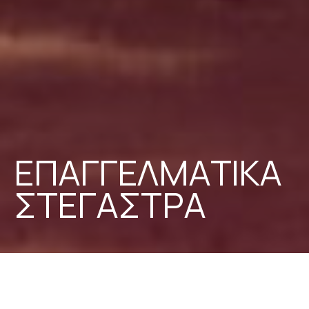
Ε
Π
Α
Γ
Γ
Ε
Λ
Μ
Α
Τ
Ι
Κ
Α
Σ
Τ
Ε
Γ
Α
Σ
Τ
Ρ
Α
Αξιόπιστη Προστασία για Κάθε