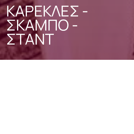
Κ
Α
Ρ
Ε
Κ
Λ
Ε
Σ
-
Σ
Κ
Α
Μ
Π
Ο
-
Σ
Τ
Α
Ν
Τ
Ενοικίαση Καθισμάτων, Σταντ &
Σκαμπό για Κάθε Εκδήλωση!
Διοργανώνετε μια εκδήλωση και αναζητάτε
άνετα, ποιοτικά και οικονομικά καθίσματα;