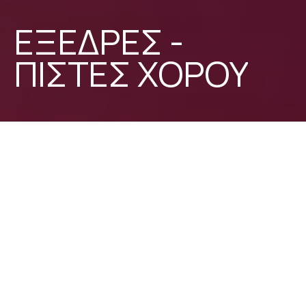
Ε
Ξ
Ε
Δ
Ρ
Ε
Σ
-
Π
Ι
Σ
Τ
Ε
Σ
Χ
Ο
Ρ
Ο
Υ
Ενοικίαση Πίστας – Η Ιδανική
Επιλογή για Χορό & Διασκέδαση
Η πίστα χορού είναι το επίκεντρο κάθε
εκδήλωσης, δημιουργώντας τον ιδανικό χώρο
για διασκέδαση και μοναδικές στιγμές.