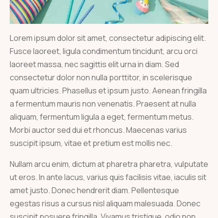
Lorem ipsum dolor sit amet, consectetur adipiscing elit.
Fusce laoreet, ligula condimentum tincidunt, arcu orci
laoreet massa, nec sagittis elit urna in diam. Sed
consectetur dolor non nulla porttitor, in scelerisque
quam ultricies. Phasellus et ipsum justo. Aenean fringilla
a fermentum mauris non venenatis. Praesent at nulla
aliquam, fermentum ligula a eget, fermentum metus.
Morbi auctor sed dui et rhoncus. Maecenas varius
suscipit ipsum, vitae et pretium est mollis nec.
Nullam arcu enim, dictum at pharetra pharetra, vulputate
ut eros. In ante lacus, varius quis facilisis vitae, iaculis sit
amet justo. Donec hendrerit diam. Pellentesque
egestas risus a cursus nisl aliquam malesuada. Donec
suscipit posuere fringilla. Vivamus tristique, odio non