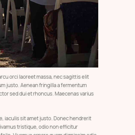
cu orci laoreet massa, nec sagittis elit
sum justo. Aenean fringilla a fermentum
ctor sed dui et rhoncus. Maecenas varius
e, iaculis sit amet justo. Donec hendrerit
vamus tristique, odio non efficitur