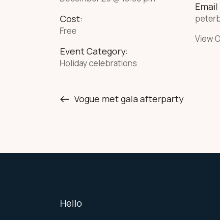
Email
Cost:
peter
Free
View O
Event Category:
Holiday celebrations
Vogue met gala afterparty
Hello