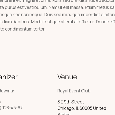
endrerit ex magna et urna. Nulla sed blandit ante, eu aucto
a purus est vestibulum. Nam ut elit massa. Etiam metus sapi
erisque nec non neque. Duis sed mi augue imperdiet eleifen
e diam dapibus. Morbi tristique at erat at efficitur. Donec eff
sto condimentum tortor.
anizer
Venue
 Bowman
Royal Event Club
e
8 E 9th Street
) 123-45-67
Chicago
,
IL
60605
United
States