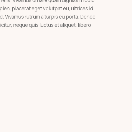
r felis. Vivamus ornare quam dignissim odio
en, placerat eget volutpat eu, ultrices id
d. Vivamus rutrum a turpis eu porta. Donec
icitur, neque quis luctus et aliquet, libero