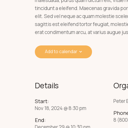
malesuada, purus quam dictum elit, vitae h
tincidunt a eleifend. Maecenas gravida port
elit. Sed vel neque ac quam molestie scel
sagittis est eleifend tortor feugiat, molesti
erat condimentum arcu, at varius augue ju
Add to calendar
Details
Org
Start:
Peter
Nov 18, 2024 @ 8:30 pm
Phon
End:
8 (800
December 29 @ 10:30 pm