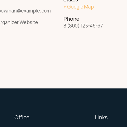
+ Google Map
bowman@example.com
Phone
rganizer Website
8 (800) 123-45-67
Office
Links