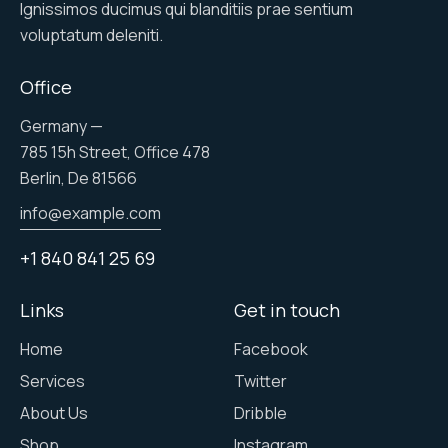
Ignissimos ducimus qui blanditiis prae sentium
voluptatum deleniti.
Office
Germany —
785 15h Street, Office 478
Berlin, De 81566
info@example.com
+1 840 841 25 69
Links
Get in touch
Home
Facebook
Services
Twitter
About Us
Dribble
Shop
Instagram