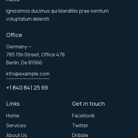
Ignissimos ducimus qui blanditiis prae sentium
voluptatum deleniti.
Office
Germany —
785 15h Street, Office 478
Berlin, De 81566
info@example.com
+1 840 841 25 69
Links
Get in touch
Home
Facebook
Services
Twitter
About Us
Dribble